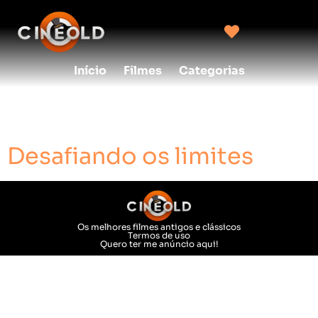
Início
Filmes
Categorias
Ano:
1992
Desafiando os limites
Os melhores filmes antigos e clássicos
Termos de uso
Quero ter me anúncio aqui!