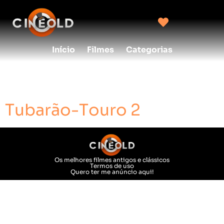
Início
Filmes
Categorias
Ano:
2024
Tubarão-Touro 2
Os melhores filmes antigos e clássicos
Termos de uso
Quero ter me anúncio aqui!