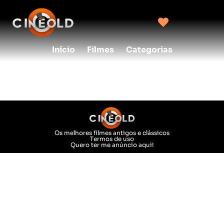
Início
Filmes
Categorias
Autor:
id3sistemas
Os melhores filmes antigos e clássicos
Termos de uso
Quero ter me anúncio aqui!