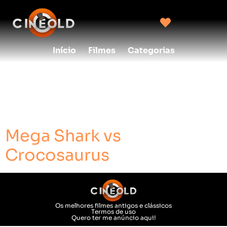
Início
Filmes
Categorias
creditos:
Arsenal
cinematográfico
Mega Shark vs
Crocosaurus
Os melhores filmes antigos e clássicos
Termos de uso
Quero ter me anúncio aqui!