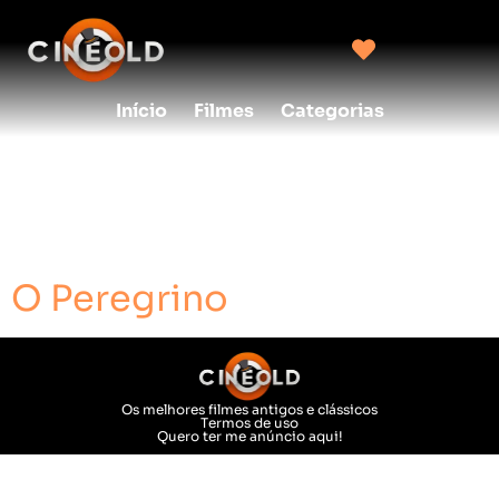
Início
Filmes
Categorias
creditos:
Graça
Filmes
O Peregrino
Os melhores filmes antigos e clássicos
Termos de uso
Quero ter me anúncio aqui!