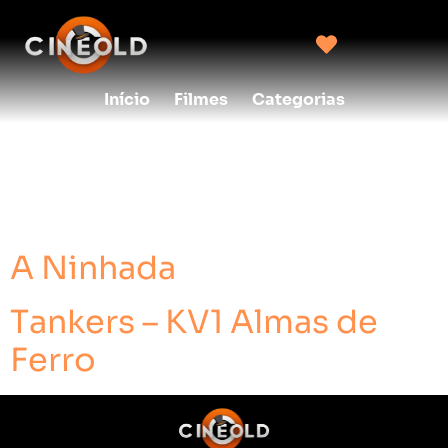
Início
Filmes
Categorias
creditos:
Passeio
Pelos Filmes
A Ninhada
Tankers – KV1 Almas de
Ferro