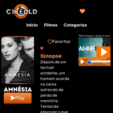
Início
Filmes
Categorias
Recarregue a página caso
não consiga clicar no play
Favoritar
Sinopse
Depois de um
terrível
acidente, um
homem acorda
na cama
Amnésia
sofrendo de
perda de
Play
memória.
Tentando
absorver o que