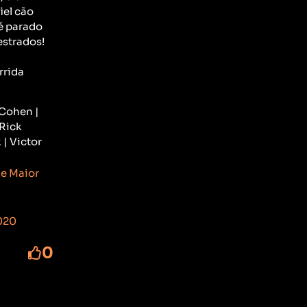
iel cão
é parado
estrados!
o
rrida
 Cohen |
 Rick
 | Victor
ne Maior
020
0