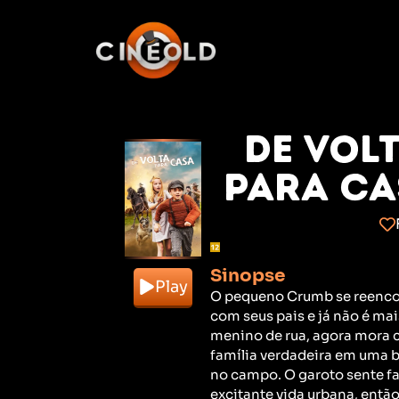
De Vol
para Ca
Sinopse
Play
O pequeno Crumb se reenc
com seus pais e já não é ma
menino de rua, agora mora 
família verdadeira em uma be
no campo. O garoto sente fa
excitante vida urbana, então