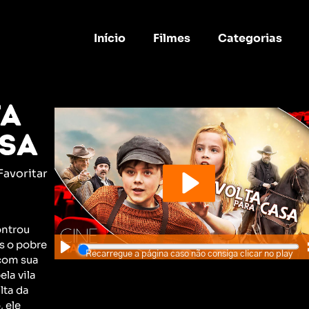
Início
Filmes
Categorias
ta
sa
Favoritar
ontrou
is o pobre
Recarregue a página caso não consiga clicar no play
com sua
la vila
lta da
, ele