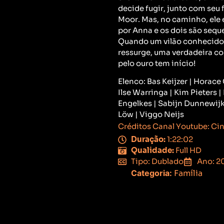
decide fugir, junto com seu f
Moor. Mas, no caminho, ele 
por Anna e os dois são sequ
Quando um vilão conhecid
ressurge, uma verdadeira co
pelo ouro tem início!
Elenco: Bas Keijzer | Horace
Ilse Warringa | Kim Pieters |
Engelkes | Sabijn Dunnewijk
Löw | Viggo Neijs
Créditos Canal Youtube: Ci
Duração:
1:22:02
Qualidade:
Full HD
Tipo: Dublado
Ano: 2
Categoria:
Família