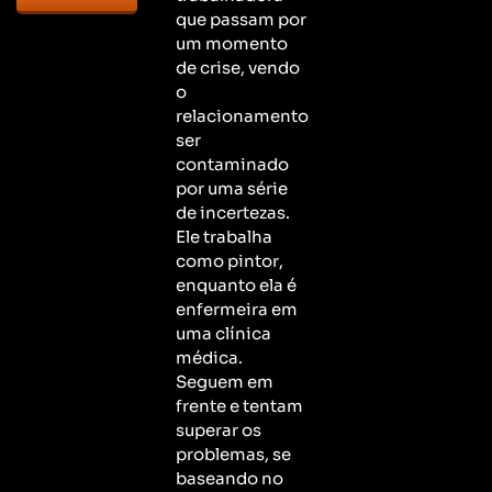
que passam por
um momento
de crise, vendo
o
relacionamento
ser
contaminado
por uma série
de incertezas.
Ele trabalha
como pintor,
enquanto ela é
enfermeira em
uma clínica
médica.
Seguem em
frente e tentam
superar os
problemas, se
baseando no