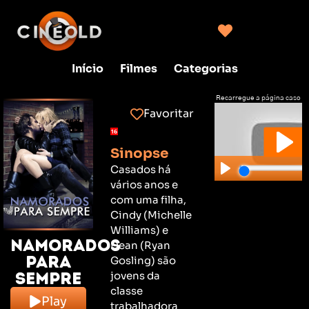
Início
Filmes
Categorias
Recarregue a página caso
não consiga clicar no play
Favoritar
Sinopse
Casados há
vários anos e
com uma filha,
Cindy (Michelle
Williams) e
Namorados
Dean (Ryan
para
Gosling) são
Sempre
jovens da
classe
Play
trabalhadora