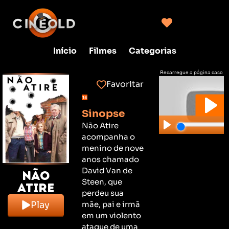
Início
Filmes
Categorias
Recarregue a página caso
não consiga clicar no play
Favoritar
Sinopse
Não Atire
acompanha o
menino de nove
anos chamado
David Van de
Não
Steen, que
Atire
perdeu sua
mãe, pai e irmã
Play
em um violento
ataque de uma