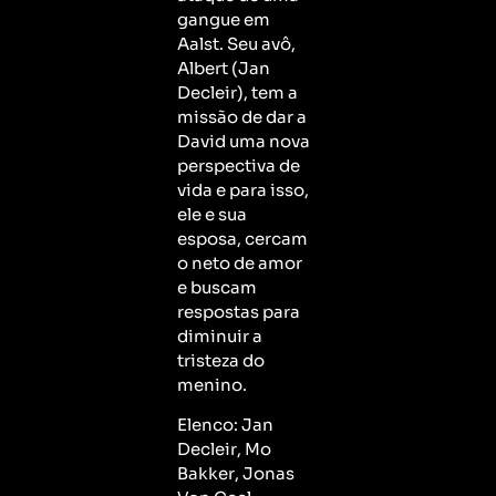
gangue em
Aalst. Seu avô,
Albert (Jan
Decleir), tem a
missão de dar a
David uma nova
perspectiva de
vida e para isso,
ele e sua
esposa, cercam
o neto de amor
e buscam
respostas para
diminuir a
tristeza do
menino.
Elenco: Jan
Decleir, Mo
Bakker, Jonas