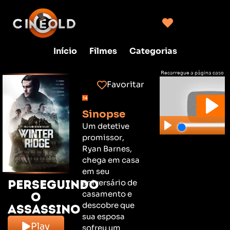
Início
Filmes
Categorias
Recarregue a página caso
não consiga clicar no play
Favoritar
Sinopse
Um detetive
promissor,
Ryan Barnes,
chega em casa
em seu
Perseguindo
aniversário de
casamento e
o
descobre que
Assassino
sua esposa
Play
sofreu um