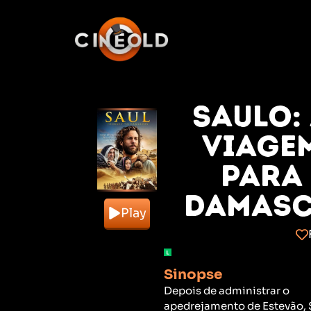
Saulo:
Viage
para
Damas
Play
Sinopse
Depois de administrar o
apedrejamento de Estevão, 