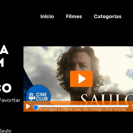
Início
Filmes
Categorias
 A
m
co
Favoritar
Recarregue a página caso não consiga clicar no play
Saulo