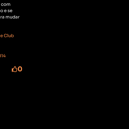
o com
o e se
ara mudar
ne Club
014
0