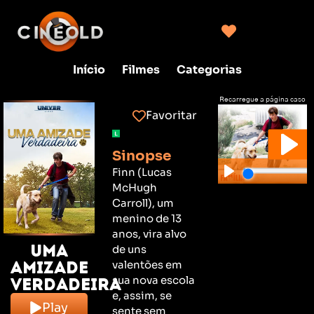
Início
Filmes
Categorias
Recarregue a página caso
não consiga clicar no play
Favoritar
Sinopse
Finn (Lucas
McHugh
Carroll), um
menino de 13
anos, vira alvo
Uma
de uns
Amizade
valentões em
sua nova escola
Verdadeira
e, assim, se
Play
sente sem