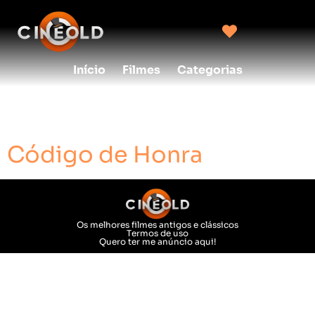
Início
Filmes
Categorias
Categoria:
Cine Club
Código de Honra
Os melhores filmes antigos e clássicos
Termos de uso
Quero ter me anúncio aqui!