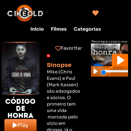
Início
Filmes
Categorias
Recarregue a página caso
não consiga clicar no play
Favoritar
Sinopse
Mike (Chris
Evans) e Paul
(Mark Kassen)
são advogados
e sócios. O
Código
primeiro tem
de
uma vida
Honra
marcada pelo
vício em
Play
drogas, já o