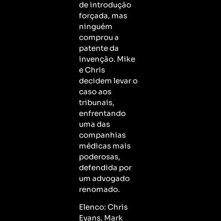
de introdução
forçada, mas
ninguém
comprou a
patente da
invenção. Mike
e Chris
decidem levar o
caso aos
tribunais,
enfrentando
uma das
companhias
médicas mais
poderosas,
defendida por
um advogado
renomado.
Elenco: Chris
Evans, Mark