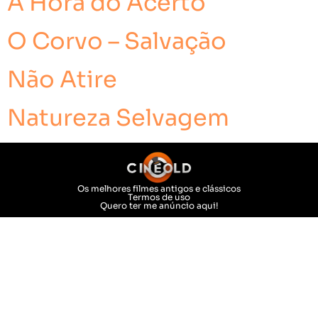
A Hora do Acerto
O Corvo – Salvação
Não Atire
Natureza Selvagem
Os melhores filmes antigos e clássicos
Termos de uso
Quero ter me anúncio aqui!