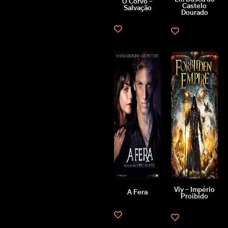
O Corvo –
Castelo
Salvação
Dourado
Viy – Império
A Fera
Proibido