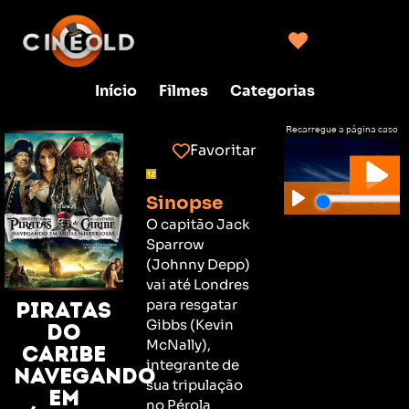
Início
Filmes
Categorias
Recarregue a página caso
não consiga clicar no play
Favoritar
Sinopse
O capitão Jack
Sparrow
(Johnny Depp)
vai até Londres
para resgatar
Piratas
Gibbs (Kevin
do
McNally),
caribe
integrante de
navegando
sua tripulação
em
no Pérola