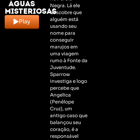
águas
Negra. Lá ele
misteriosas
descobre que
alguém está
Play
usando seu
nome para
conseguir
marujos em
uma viagem
rumo à Fonte da
Juventude.
Sparrow
investiga e logo
percebe que
Angelica
(Penélope
Cruz), um
antigo caso que
balançou seu
coração, é a
responsável