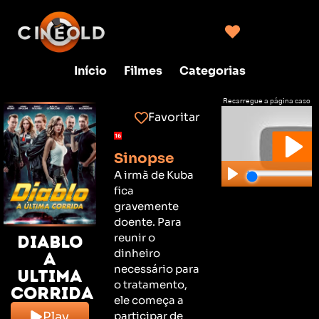
Início
Filmes
Categorias
Recarregue a página caso
não consiga clicar no play
Favoritar
Sinopse
A irmã de Kuba
fica
gravemente
doente. Para
reunir o
Diablo
dinheiro
a
necessário para
ultima
o tratamento,
corrida
ele começa a
participar de
Play