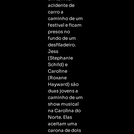
acidente de
carro a
caminho de um
festival e ficam
presos no
fundo de um
desfiladeiro.
Jess
(Stephanie
Schild) e
Caroline
(Roxane
Hayward) são
duas jovens a
caminho de um
show musical
na Carolina do
Norte. Elas
aceitam uma
carona de dois