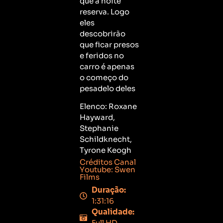
que a noite
reserva. Logo
eles
descobrirão
que ficar presos
e feridos no
carro é apenas
o começo do
pesadelo deles
Elenco: Roxane
Hayward,
Stephanie
Schildknecht,
Tyrone Keogh
Créditos Canal
Youtube: Swen
Films
Duração:
1:31:16
Qualidade:
Full HD