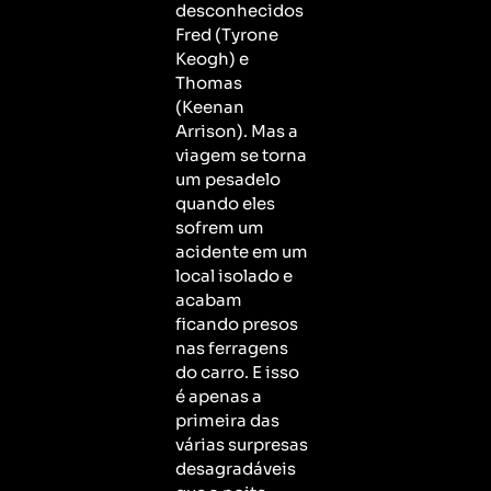
desconhecidos
Fred (Tyrone
Keogh) e
Thomas
(Keenan
Arrison). Mas a
viagem se torna
um pesadelo
quando eles
sofrem um
acidente em um
local isolado e
acabam
ficando presos
nas ferragens
do carro. E isso
é apenas a
primeira das
várias surpresas
desagradáveis