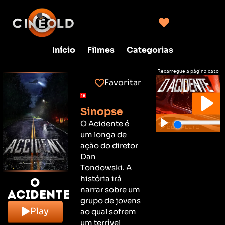
Início
Filmes
Categorias
Recarregue a página caso
não consiga clicar no play
Favoritar
Sinopse
O Acidente é
um longa de
ação do diretor
Dan
Tondowski. A
história irá
O
narrar sobre um
Acidente
grupo de jovens
Play
ao qual sofrem
um terrível